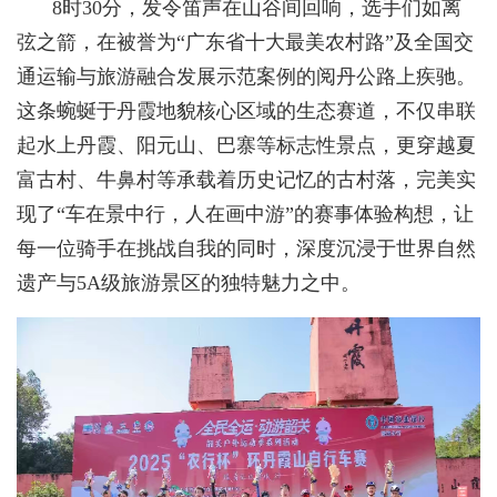
8时30分，发令笛声在山谷间回响，选手们如离
弦之箭，在被誉为“广东省十大最美农村路”及全国交
通运输与旅游融合发展示范案例的阅丹公路上疾驰。
这条蜿蜒于丹霞地貌核心区域的生态赛道，不仅串联
起水上丹霞、阳元山、巴寨等标志性景点，更穿越夏
富古村、牛鼻村等承载着历史记忆的古村落，完美实
现了“车在景中行，人在画中游”的赛事体验构想，让
每一位骑手在挑战自我的同时，深度沉浸于世界自然
遗产与5A级旅游景区的独特魅力之中。