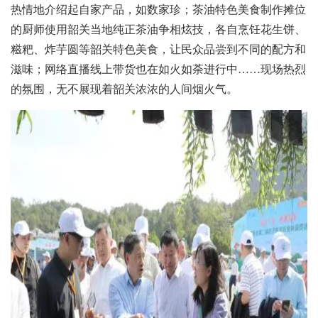
热情地介绍起自家产品，如数家珍；茶油特色美食制作摊位
的厨师使用韶关当地纯正茶油争相炫技，各自烹饪花生饼、
糍粑、炸芋圆等韶关特色美食，让民众品尝到不同的配方和
滋味；网络直播线上带货也在如火如荼进行中……现场热烈
的氛围，无不展现着韶关浓浓的人间烟火气。