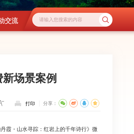
动交流
费新场景案例
分享：
打印
诗韵丹霞・山水寻踪：红岩上的千年诗行》微