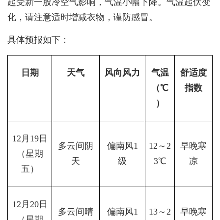
起受新一股冷空气影响，气温小幅下降。气温起伏变
化，请注意适时增减衣物，谨防感冒。
具体预报如下：
日期
天气
风向风力
气温
舒适度
（℃
指数
）
12月19日
多云间阴
偏南风1
12～2
早晚寒
（星期
天
级
3℃
凉
五）
12月20日
多云间晴
偏南风1
13～2
早晚寒
（星期