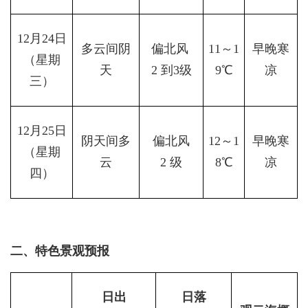
12月24日
多云间阴
偏北风 
11～1
早晚寒
（星期
天
2 到3级
9℃
凉
三）
12月25日
阴天间多
偏北风
12～1
早晚寒
（星期
云
2 级
8℃
凉
四）
二、特色景观预报
日出
日落