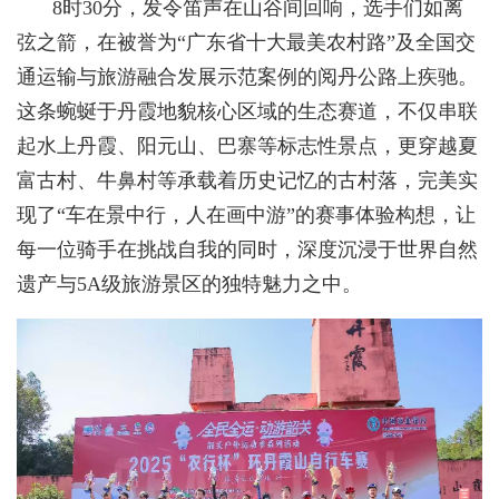
8时30分，发令笛声在山谷间回响，选手们如离
弦之箭，在被誉为“广东省十大最美农村路”及全国交
通运输与旅游融合发展示范案例的阅丹公路上疾驰。
这条蜿蜒于丹霞地貌核心区域的生态赛道，不仅串联
起水上丹霞、阳元山、巴寨等标志性景点，更穿越夏
富古村、牛鼻村等承载着历史记忆的古村落，完美实
现了“车在景中行，人在画中游”的赛事体验构想，让
每一位骑手在挑战自我的同时，深度沉浸于世界自然
遗产与5A级旅游景区的独特魅力之中。