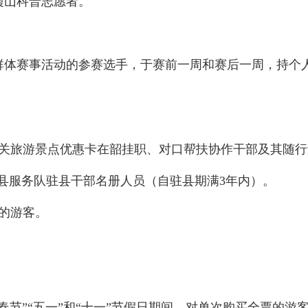
霞山科普志愿者。
群体赛事活动的参赛选手，于赛前一周和赛后一周，持个
韶关旅游景点优惠卡在韶挂职、对口帮扶协作干部及其随
驻县服务队驻县干部名册人员（自驻县期满3年内）。
的游客。
，“春节”“五一”和“十一”节假日期间，对单次购买全票的