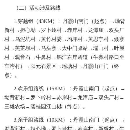
（二）活动涉及路线
1.穿越组（43KM）：丹霞山南门（起点）→坳背
新村→担心坳→罗卜岭村→赤岸村→龙潭庙→双头厂
村→乌泥坑村→黄竹村委→均坪村→黄思宁村→矮寨
村→芙芷坝村→马头寨→大中门驿站→瑶山村→叶屋
村→观音石→牛鼻村→锦江右岸碧道（牛鼻村路口至
车湾村）→阳元石景区→瑶塘村→丹霞山正门（终
点）。
2.欢乐组路线（15KM）：丹霞山南门（起点）→
坳背新村→罗卜岭村→赤岸村→龙潭庙→双头厂村→
三雄农场→碧桂园江山樾（终点）。
3.亲子组路线（10KM）：丹霞山南门（起点）→
坳背新村→担心坳→罗卜岭村→赤岸村→新桥村→牛