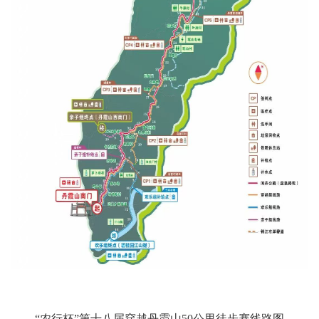
“农行杯”第十八届穿越丹霞山50公里徒步赛线路图