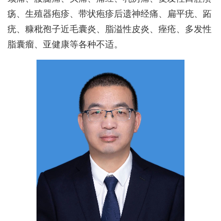
疡、生殖器疱疹、带状疱疹后遗神经痛、扁平疣、跖
疣、糠秕孢子近毛囊炎、脂溢性皮炎、痤疮、多发性
脂囊瘤、亚健康等各种不适。