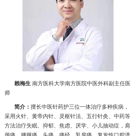
赖梅生
南方医科大学南方医院中医外科副主任医
师
简介：
擅长中医针药护三位一体治疗多种疾病，
采用火针、黄帝内针、灵枢针法、五行针灸、中药等
方法治疗失眠、抑郁、焦虑、厌学、小儿抽动症，肩
颈痛、腰腿痛、头痛、痛经、乳房痛、复发性口腔溃