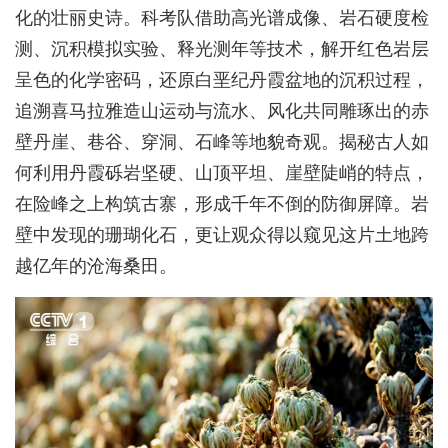
化的壮丽史诗。科考队借助高光谱成像、岩石硬度检
测、沉积模拟实验、释光测年等技术，解开红色岩层
呈色的化学密码，还原白垩纪丹霞盆地的沉积过程，
追溯喜马拉雅造山运动与流水、风化共同雕琢出的赤
壁丹崖、巷谷、穿洞、石峰等地貌奇观。揭秘古人如
何利用丹霞砾岩坚硬、山顶平坦、崖壁陡峭的特点，
在险峰之上构筑古寨，形成千年不倒的防御屏障。岩
壁中发现的珊瑚化石，更让观众得以窥见这片土地跨
越亿年的沧海桑田。