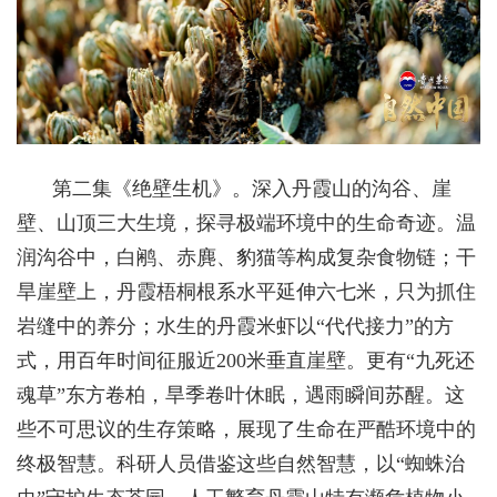
第二集《绝壁生机》。深入丹霞山的沟谷、崖
壁、山顶三大生境，探寻极端环境中的生命奇迹。温
润沟谷中，白鹇、赤麂、豹猫等构成复杂食物链；干
旱崖壁上，丹霞梧桐根系水平延伸六七米，只为抓住
岩缝中的养分；水生的丹霞米虾以“代代接力”的方
式，用百年时间征服近200米垂直崖壁。更有“九死还
魂草”东方卷柏，旱季卷叶休眠，遇雨瞬间苏醒。这
些不可思议的生存策略，展现了生命在严酷环境中的
终极智慧。科研人员借鉴这些自然智慧，以“蜘蛛治