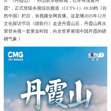
片“《丹霞山》：丹山碧水映岭南，亿年奇境看丹
霞”，正式登陆央视综合频道（CCTV-1）18:20档《自
然中国》栏目，央视频全网首播。这是继2025年12月
文化探访节目《踏歌行》走进丹霞山后，丹霞山再次
荣登央视一套黄金时段，向全世界展现中国丹霞的磅
礴气象！