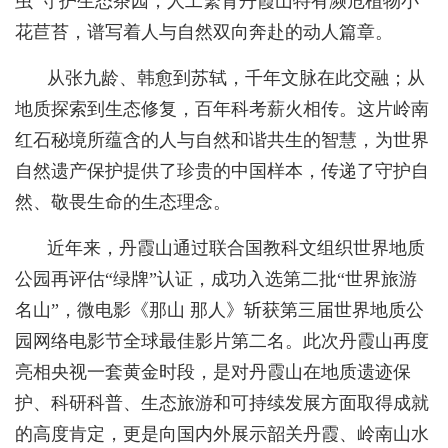
虫”守护生态茶园，人工繁育丹霞山特有濒危植物小
花苣苔，谱写着人与自然双向奔赴的动人篇章。
从张九龄、韩愈到苏轼，千年文脉在此交融；从
地质探索到生态修复，百年科考薪火相传。这片岭南
红石秘境所蕴含的人与自然和谐共生的智慧，为世界
自然遗产保护提供了珍贵的中国样本，传递了守护自
然、敬畏生命的生态理念。
近年来，丹霞山通过联合国教科文组织世界地质
公园再评估“绿牌”认证，成功入选第二批“世界旅游
名山”，微电影《那山 那人》斩获第三届世界地质公
园网络电影节全球最佳影片第二名。此次丹霞山再度
亮相央视一套黄金时段，是对丹霞山在地质遗迹保
护、科研科普、生态旅游和可持续发展方面取得成就
的高度肯定，更是向国内外展示韶关丹霞、岭南山水