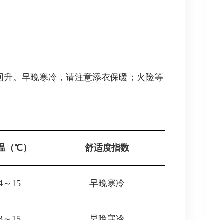
回升。早晚寒冷，请注意添衣保暖；火险等
温（℃）
舒适度指数
4～15
早晚寒冷
3～15
早晚寒冷