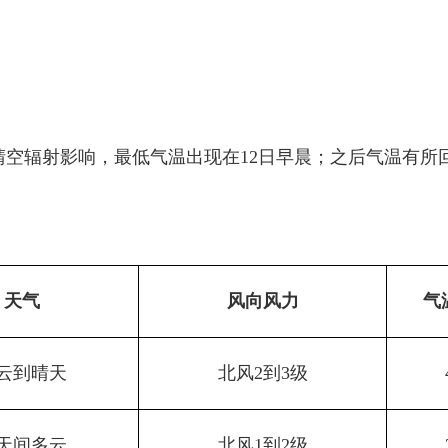
晴空辐射影响，最低气温出现在12日早晨；之后气温有所
天气
风向风力
气
云到晴天
北风2到3级
天间多云
北风1到2级