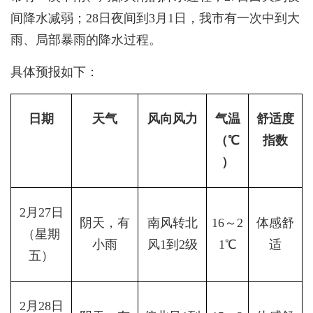
间降水减弱；28日夜间到3月1日，我市有一次中到大
雨、局部暴雨的降水过程。
具体预报如下：
日期
天气
风向风力
气温
舒适度
（℃
指数
）
2月27日
阴天，有
南风转北
16～2
体感舒
（星期
小雨
风1到2级
1℃
适
五）
2月28日