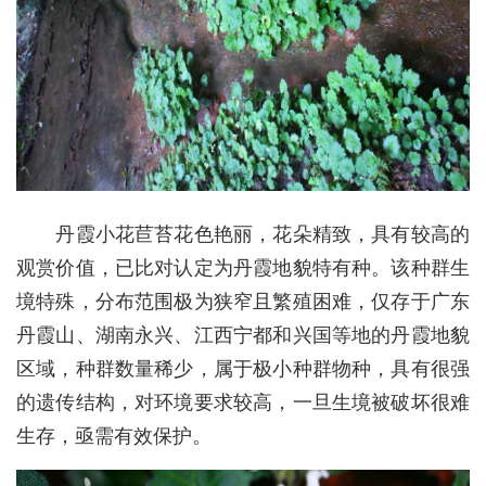
丹霞小花苣苔花色艳丽，花朵精致，具有较高的
观赏价值，已比对认定为丹霞地貌特有种。该种群生
境特殊，分布范围极为狭窄且繁殖困难，仅存于广东
丹霞山、湖南永兴、江西宁都和兴国等地的丹霞地貌
区域，种群数量稀少，属于极小种群物种，具有很强
的遗传结构，对环境要求较高，一旦生境被破坏很难
生存，亟需有效保护。