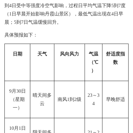
到4日受中等强度冷空气影响，过程日平均气温下降5到7度
（1日早晨开始影响丹霞山景区），最低气温出现在4日早
晨；5到7日气温缓慢回升。
具体预报如下：
日期
天气
风向风力
气温
舒适度指
（℃
数
）
9月30日
晴天间多
23～3
（星期
南风1到2级
早晚舒适
云
4
一）
10月1日
阴天间多
21～2