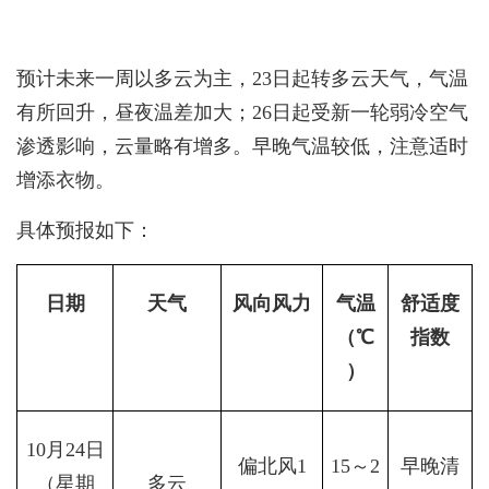
预计未来一周以多云为主，23日起转多云天气，气温
有所回升，昼夜温差加大；26日起受新一轮弱冷空气
渗透影响，云量略有增多。早晚气温较低，注意适时
增添衣物。
具体预报如下：
日期
天气
风向风力
气温
舒适度
（℃
指数
）
10月24日
偏北风1
15～2
早晚清
（星期
多云